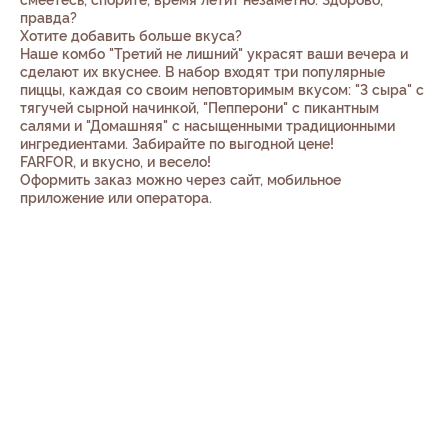
смеетесь, спорите, время летит незаметно. Здорово,
правда?
Хотите добавить больше вкуса?
Наше комбо "Третий не лишний" украсят ваши вечера и
сделают их вкуснее. В набор входят три популярные
пиццы, каждая со своим неповторимым вкусом: "3 сыра" с
тягучей сырной начинкой, "Пепперони" с пикантным
салями и "Домашняя" с насыщенными традиционными
ингредиентами. Забирайте по выгодной цене!
FARFOR, и вкусно, и весело!
Оформить заказ можно через сайт, мобильное
приложение или оператора.