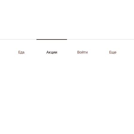
Еда
Акции
Войти
Еще
Приложение доступно в AppStore, Google Play, AppGallery,
RuStore
Скачать приложение
Клиентам