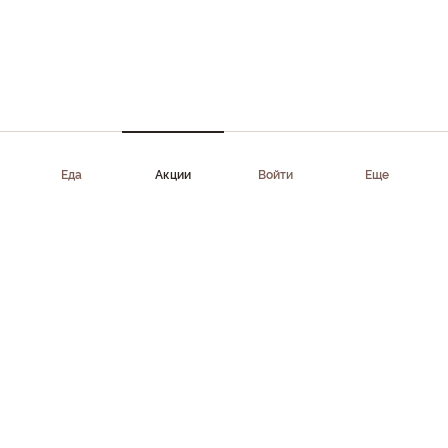
Еда
Акции
Войти
Еще
Приложение доступно в AppStore, Google Play, AppGallery,
RuStore
Скачать приложение
Клиентам