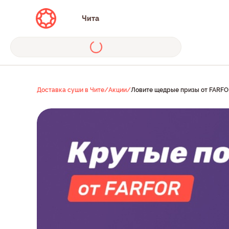
Чита
Доставка суши в Чите
/
Акции
/
Ловите щедрые призы от FARFO