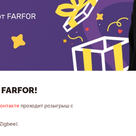
 FARFOR!
онтакте
проходит розыгрыш с
Zigbee);