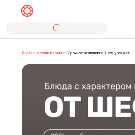
Доставка суши в
/
Акции
/
Срочное включение! Шеф угощает!