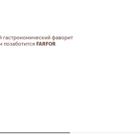
ый гастрономический фаворит
ом позаботится
FARFOR
.