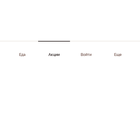
Еда
Акции
Войти
Еще
Приложение доступно в AppStore, Google Play, AppGallery,
RuStore
Скачать приложение
Клиентам