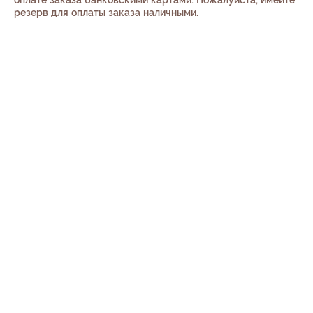
оплате заказа банковскими картами. Пожалуйста, имейте
резерв для оплаты заказа наличными.