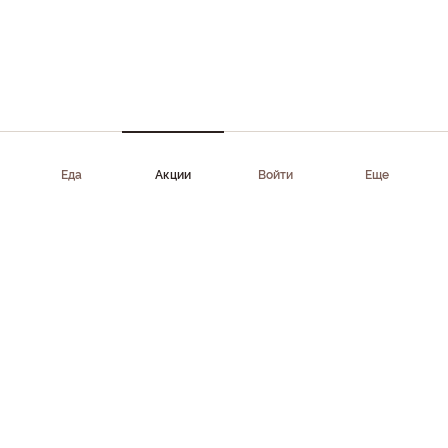
Еда
Акции
Войти
Еще
Приложение доступно в AppStore, Google Play, AppGallery,
RuStore
Скачать приложение
Клиентам